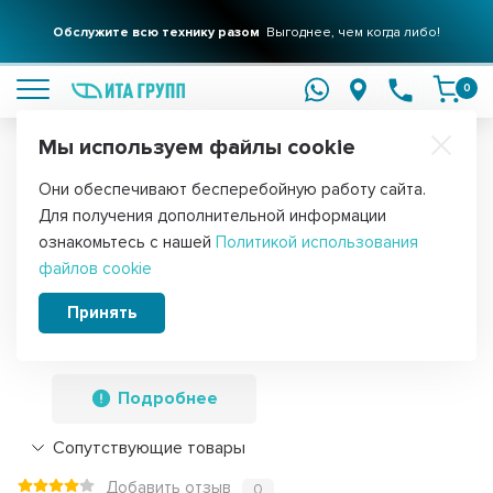
Обслужите всю технику разом
Выгоднее, чем когда либо!
подробнее
0
Мы используем файлы cookie
Обратите внимание!
Они обеспечивают бесперебойную работу сайта.
Главная
Запчасти для мелкой бытовой техники
Для пылесосов
Для получения дополнительной информации
Мешок для пылесоса 265х270мм, с
ознакомьтесь с нашей
Политикой использования
файлов cookie
микрофильтром, отверстие 30мм,
комплект 5шт (00468265, 00461342),
Принять
468265
Подробнее
Сопутствующие товары
Добавить отзыв
0