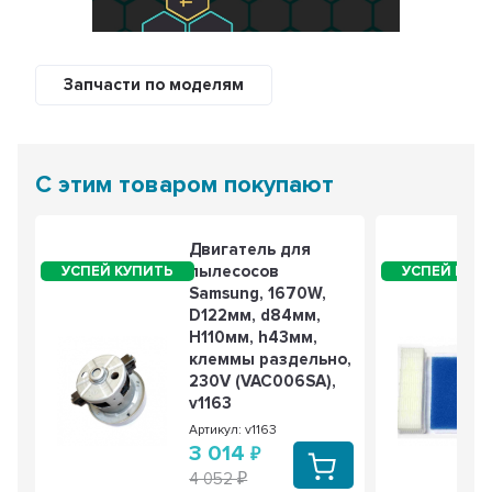
Запчасти по моделям
С этим товаром покупают
Двигатель для
пылесосов
Samsung, 1670W,
D122мм, d84мм,
H110мм, h43мм,
клеммы раздельно,
230V (VAC006SA),
v1163
Артикул: v1163
3 014
4 052