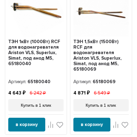
ТЭН 1кВт (1000Вт) RCF
ТЭН 1,5кВт (1500Вт)
для водонагревателя
RCF для
Ariston VLS, Superlux,
водонагревателя
Simat, под анод М5,
Ariston VLS, Superlux,
65180040
Simat, под анод М5,
65180069
Артикул:
65180040
Артикул:
65180069
4 643
6 242
4 871
6 549
Купить в 1 клик
Купить в 1 клик
в корзину
в корзину