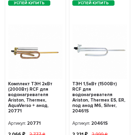
Комплект ТЭН 2кВт
ТЭН 1,5кВт (1500Вт)
(2000Вт) RCF для
RCF для
водонагревателя
водонагревателя
Ariston, Thermex,
Ariston, Thermex ES, ER,
AquaVerso + анод,
под анод М6, Silver,
20771
20461S
Артикул:
20771
Артикул:
20461S
2 066
2 777
2 231
2 999