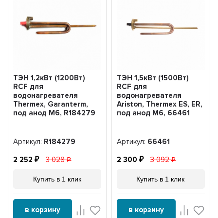
ТЭН 1,2кВт (1200Вт)
ТЭН 1,5кВт (1500Вт)
RCF для
RCF для
водонагревателя
водонагревателя
Thermex, Garanterm,
Ariston, Thermex ES, ER,
под анод М6, R184279
под анод М6, 66461
Артикул:
R184279
Артикул:
66461
2 252
3 028
2 300
3 092
Купить в 1 клик
Купить в 1 клик
в корзину
в корзину