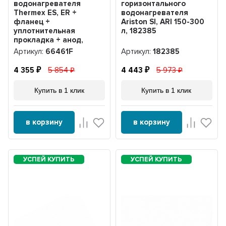
водонагревателя
горизонтального
Thermex ES, ER +
водонагревателя
фланец +
Ariston SI, ARI 150-300
уплотнительная
л, 182385
прокладка + анод,
66461F
Артикул:
66461F
Артикул:
182385
4 355
5 854
4 443
5 973
Купить в 1 клик
Купить в 1 клик
в корзину
в корзину