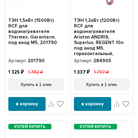
ТЭН 1,5кВт (1500Вт)
ТЭН 1,2кВт (1200Вт)
RCF для
RCF для
водонагревателя
водонагревателя
Thermex, Garanterm,
Ariston ANDRIS,
под анод М5, 201790
Superlux, REGENT 10л
под анод М5,
горизонтальный,
284905
Артикул:
201790
Артикул:
284905
1 325
1 782
1 337
1 797
Купить в 1 клик
Купить в 1 клик
в корзину
в корзину