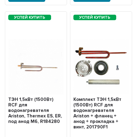
ТЭН 1,5кВт (1500Вт)
Комплект ТЭН 1,5кВт
RCF для
(1500Вт) RCF для
водонагревателя
водонагревателя
Ariston, Thermex ES, ER,
Ariston + фланец +
под анод М6, R184280
анод + прокладка +
винт, 201790F1