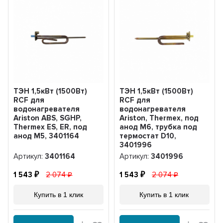
ТЭН 1,5кВт (1500Вт)
ТЭН 1,5кВт (1500Вт)
RCF для
RCF для
водонагревателя
водонагревателя
Ariston ABS, SGHP,
Ariston, Thermex, под
Thermex ES, ER, под
анод М6, трубка под
анод М5, 3401164
термостат D10,
3401996
Артикул:
3401164
Артикул:
3401996
1 543
2 074
1 543
2 074
Купить в 1 клик
Купить в 1 клик