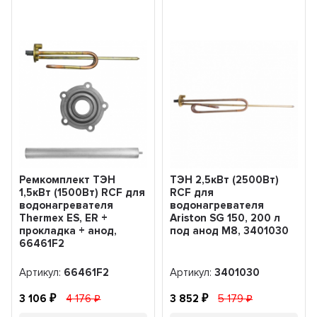
Ремкомплект ТЭН
ТЭН 2,5кВт (2500Вт)
1,5кВт (1500Вт) RCF для
RCF для
водонагревателя
водонагревателя
Thermex ES, ER +
Ariston SG 150, 200 л
прокладка + анод,
под анод М8, 3401030
66461F2
Артикул:
66461F2
Артикул:
3401030
3 106
4 176
3 852
5 179