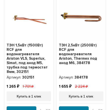
ТЭН 1,5кВт (1500Вт)
ТЭН 2,5кВт (2500Вт)
RCF для
RCF для
водонагревателя
водонагревателя
Ariston VLS, Superlux,
Ariston, Thermex под
Simat, под анод М5,
анод М6, 384178
трубка под термостат
8мм, 302151
Артикул:
302151
Артикул:
384178
1 265
1 701
1 655
2 224
Купить в 1 клик
Купить в 1 клик