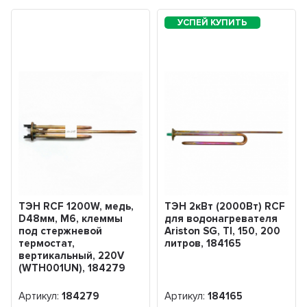
ТЭН RCF 1200W, медь,
ТЭН 2кВт (2000Вт) RCF
D48мм, М6, клеммы
для водонагревателя
под стержневой
Ariston SG, TI, 150, 200
термостат,
литров, 184165
вертикальный, 220V
(WTH001UN), 184279
Артикул:
184279
Артикул:
184165