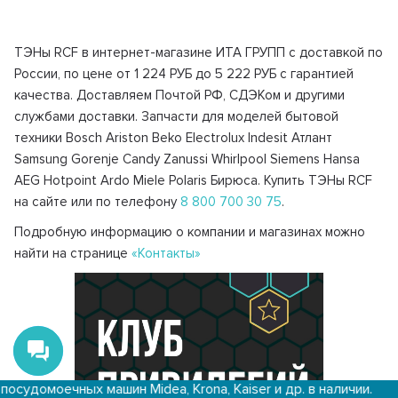
ТЭНы RCF в интернет-магазине ИТА ГРУПП с доставкой по
России, по цене от 1 224 РУБ до 5 222 РУБ с гарантией
качества. Доставляем Почтой РФ, СДЭКом и другими
службами доставки. Запчасти для моделей бытовой
техники Bosch Ariston Beko Electrolux Indesit Атлант
Samsung Gorenje Candy Zanussi Whirlpool Siemens Hansa
AEG Hotpoint Ardo Miele Polaris Бирюса. Купить ТЭНы RCF
на сайте или по телефону
8 800 700 30 75
.
Подробную информацию о компании и магазинах можно
найти на странице
«Контакты»
 машин Midea, Krona, Kaiser и др. в наличии.
Достав