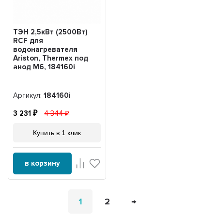
ТЭН 2,5кВт (2500Вт)
RCF для
водонагревателя
Ariston, Thermex под
анод М6, 184160i
Артикул:
184160i
3 231
4 344
Купить в 1 клик
в корзину
1
2
→