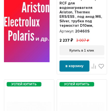
RCF для
водонагревателя
Ariston, Thermex
ERS/ESS , под анод М6,
Silver, трубка под
термостат D10мм,
20460S
Артикул:
20460S
2 237
3 007
Купить в 1 клик
в корзину