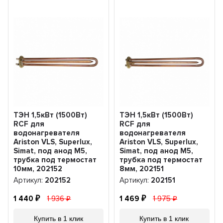
ТЭН 1,5кВт (1500Вт)
ТЭН 1,5кВт (1500Вт)
RCF для
RCF для
водонагревателя
водонагревателя
Ariston VLS, Superlux,
Ariston VLS, Superlux,
Simat, под анод М5,
Simat, под анод М5,
трубка под термостат
трубка под термостат
10мм, 202152
8мм, 202151
Артикул:
202152
Артикул:
202151
1 440
1 936
1 469
1 975
Купить в 1 клик
Купить в 1 клик