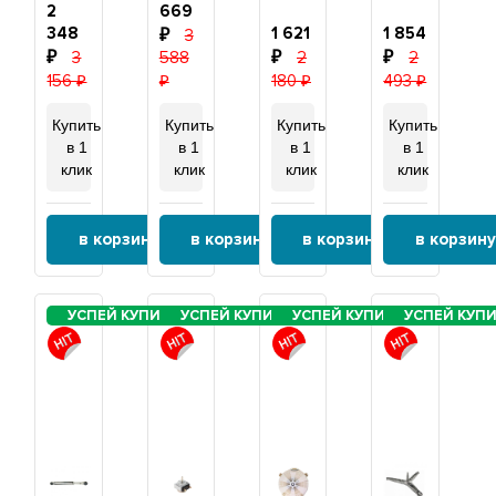
нерж,
барабан
Classixx,
21120
2
669
D33,
479100,
30W,
348
1 621
1 854
3
G1",
RK8151
4
3
588
2
2
L270мм,
защёлки,
220V
KEBS111/045
156
180
493
+
терморегулятор,
Купить
Купить
Купить
Купить
Р05ТЛ
в 1
в 1
в 1
в 1
клик
клик
клик
клик
в корзину
в корзину
в корзину
в корзину