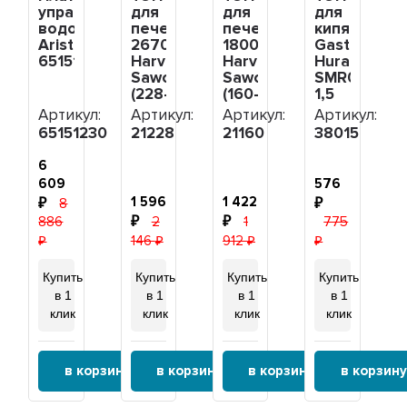
управления
для
для
для
водонагревателя,
печей
печей
кипятильни
Ariston,
2670W
1800W
Gastrorag,
65151230
Harvia,
Harvia,
Hurakan,
Sawo
Sawo
SMR003
(228-
(160-
1,5
ZSB,
ZSN,
кВт,
Артикул:
Артикул:
Артикул:
Артикул:
HTS007HR,
HTS024HR,
38015
65151230
21228
21160
38015
ZSB-
ZSN-
228),
160),
6
21228
21160
609
576
1 596
1 422
8
886
2
1
775
146
912
Купить
Купить
Купить
Купить
в 1
в 1
в 1
в 1
клик
клик
клик
клик
в корзину
в корзину
в корзину
в корзину