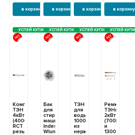
в корзину
в корзину
в корзину
в корзину
Комплект
Бак
ТЭН
Ремкомпле
ТЭН
для
для
ТЭНов
4кВт
стиральной
воды
2кВт
(4000Вт)
машины
10000W
(700Вт
RCT
Indesit
из
и
резьбовой
Wiun
нержавеющей
1300Вт)