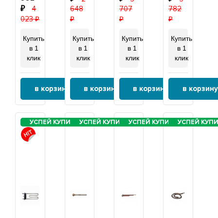
анод
4
648
707
М4,
782
нерж,
023
40042
Купить
Купить
Купить
Купить
в 1
в 1
в 1
в 1
клик
клик
клик
клик
в корзину
в корзину
в корзину
в корзину