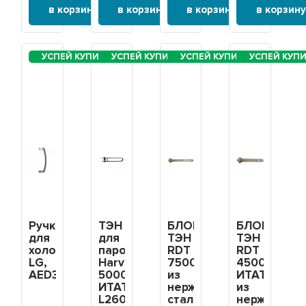
в корзину
в корзину
в корзину
в корзину
Ручка
ТЭН
БЛОК-
БЛОК-
для
для
ТЭН
ТЭН
холодильника
парогенераторов
RDT
RDT
LG,
Harvia
7500W(2500x3)
4500W(1500
AED34420709
5000W
из
ИТАТЭН
ИТАТЭН,
нержавеющей
из
L260мм,
стали,
нержавеющ