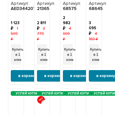
клеммы
D48,
стали,
Артикул:
Артикул:
Артикул:
Артикул:
под
G1
D59,
AED34420709
21365
68575
68645
винт,
1/2",
G2",
220V
L370мм,
L300мм,
2
(365-
220V
220V
1 123
2 811
982
3
ZG
для
для
095
1
3
4
HTS036HR),
OSO,
OSO,
509
779
009
4
21365
ЭВАН,
ЭВАН,
68575
68645
160
Купить
Купить
Купить
Купить
в 1
в 1
в 1
в 1
клик
клик
клик
клик
в корзину
в корзину
в корзину
в корзину