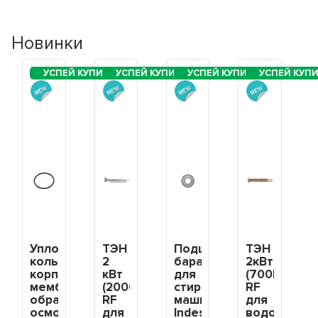
Новинки
Уплотнительное
ТЭН
Подшипник
ТЭН
кольцо
2
барабана
2кВт
корпуса
кВт
для
(700Вт/1300
мембраны
(2000Вт)
стиральной
RF
обратного
RF
машины
для
осмоса,
для
Indesit
водонагрев