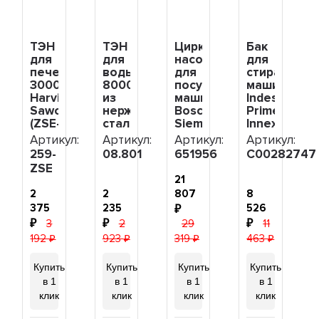
ТЭН
ТЭН
Циркуляционный
Бак
для
для
насос
для
печей
воды
для
стиральной
3000W
8000W
посудомоечной
машины
Harvia,
из
машины
Indesit
Sawo
нержавеющей
Bosch,
Prime
(ZSE-
стали,
Siemens,
Innex,
259,
клеммы
с
Ariston
Артикул:
Артикул:
Артикул:
Артикул:
21259,
под
ТЭНом,
Aqualtis
259-
08.801
651956
C00282747
HTS005HR),
гайку,
644997,
5кг,
ZSE
259-
L400мм,
647397,
6кг,
21
ZSE
Ф7,
MTR503BO,
7кг,
2
2
807
8
380V
651956
Hotpoint-
375
235
526
для
Ariston
3
2
29
11
ЭВАН,
в
08.801
сборе,
192
923
319
463
C00282747
Купить
Купить
Купить
Купить
в 1
в 1
в 1
в 1
клик
клик
клик
клик