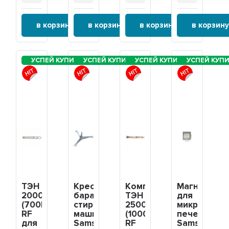
в корзину
в корзину
в корзину
в корзину
ТЭН
Крестовина
Комплект
Магнетрон
2000Вт
барабана
ТЭН
для
(700Вт/1300Вт)
стиральной
2500Вт
микроволн
RF
машины
(1000Вт/1500Вт)
печей
для
Samsung
RF
Samsung,