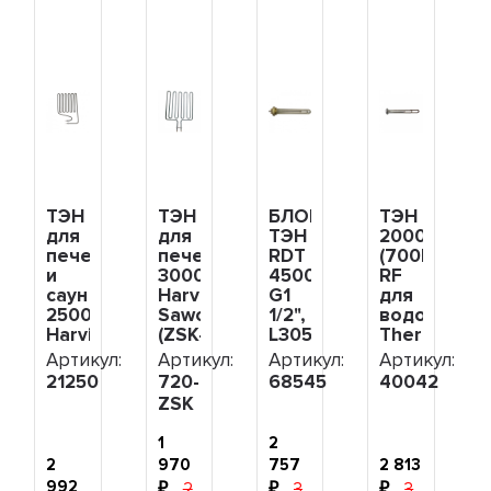
ТЭН
ТЭН
БЛОК-
ТЭН
для
для
ТЭН
2000Вт
печей
печей
RDT
(700Вт/1300
и
3000W
4500W(1500x3),
RF
саун
Harvia,
G1
для
2500W
Sawo
1/2",
водонагрев
Harvia,
(ZSK-
L305мм,
Thermex
Sawo
720,
220V
RZL,
Артикул:
Артикул:
Артикул:
Артикул:
(ZSP-
HTS004HR),
для
IS,
21250
720-
68545
40042
250),
720-
OSO,
IR,
ZSK
21250
ZSK
ЭВАН,
Garanterm,
68545
Electrolux
1
2
EWH,
2
970
757
2 813
под
992
2
3
3