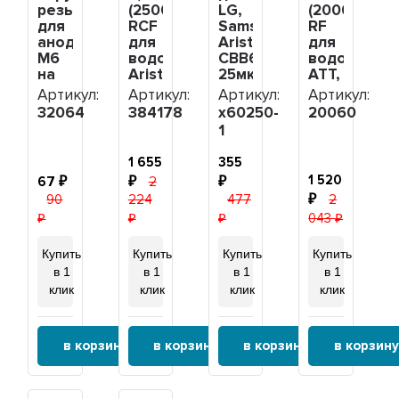
резьба
(2500Вт)
LG,
(2000Вт)
для
RCF
Samsung,
RF
анода
для
Ariston,
для
М6
водонагревателя
СВВ60
водонагрев
на
Ariston,
25мкФ,
ATT,
М4,
Thermex
с
Termolux,
Артикул:
Артикул:
Артикул:
Артикул:
32046
под
проводом,
под
32064
384178
х60250-
20060
анод
450В,
анод
1
М6,
х60250-
М6,
384178
1
ИТАТЭН,
1 655
355
20060
1 520
67
2
90
224
477
2
043
Купить
Купить
Купить
Купить
в 1
в 1
в 1
в 1
клик
клик
клик
клик
в корзину
в корзину
в корзину
в корзину