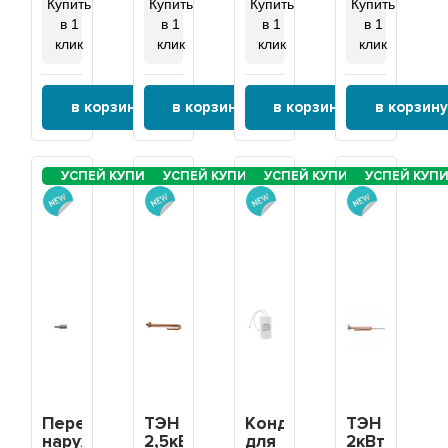
9019367
Купить
Купить
Купить
Купить
в 1
в 1
в 1
в 1
клик
клик
клик
клик
в корзину
в корзину
в корзину
в корзину
Переходник
ТЭН
Конденсатор
ТЭН
наружная
2,5кВт
для
2кВт