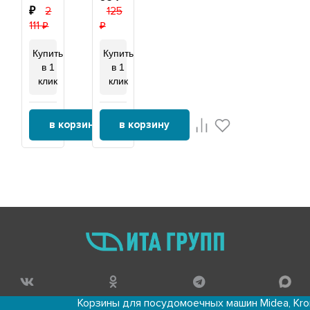
контакты
1/4",
2
125
под
D42мм,
111
винт,
66819
ИТАТЭН,
20065
Купить
Купить
в 1
в 1
клик
клик
в корзину
в корзину
Корзины для посудомоечных машин Midea, Krona, Kaiser 