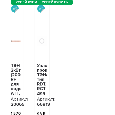
ТЭН
Уплотнительная
2кВт
прокладка
(2000Вт)
ТЭНа
RF
тип
для
RDT,
водонагревателя
RCT
ATT,
для
Polaris,
котлов,
Артикул:
Артикул:
под
плоский
20065
66819
анод
профиль
М6,
G1
1 570
93