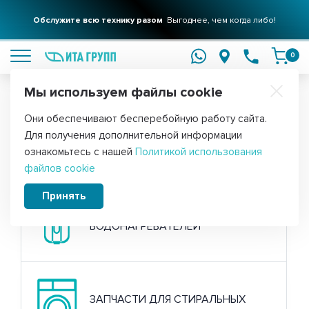
Обслужите всю технику разом
Выгоднее, чем когда либо!
подробнее
0
Мы используем файлы cookie
Обратите внимание!
Они обеспечивают бесперебойную работу сайта.
Главная
Для получения дополнительной информации
Запчасти для бытовой техники
ознакомьтесь с нашей
Политикой использования
файлов cookie
Принять
ЗАПЧАСТИ ДЛЯ
ВОДОНАГРЕВАТЕЛЕЙ
ЗАПЧАСТИ ДЛЯ СТИРАЛЬНЫХ